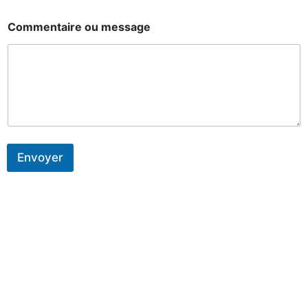
Commentaire ou message
Envoyer
ACCUEIL
MON PORTEFEUILLE
MES SERVICES